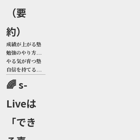
（要
約）
成績が上がる塾
勉強のやり方が
身につく塾
やる気が育つ塾
自信を持てるよ
うになる塾
🌈 s-
Liveは
「でき