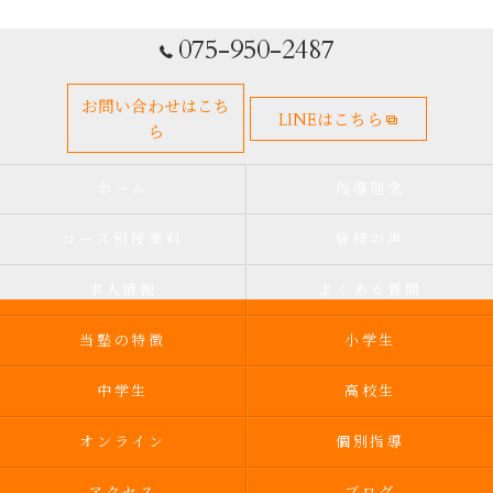
075-950-2487
お問い合わせはこち
LINEはこちら
ら
ホーム
指導理念
コース別授業料
皆様の声
求人情報
よくある質問
当塾の特徴
小学生
中学生
高校生
オンライン
個別指導