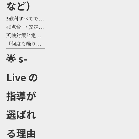
など）
5教科すべてで50
点以上達成な
40点台 → 安定し
ど、
て60–80点台へと
英検対策と定期
明確な成長
事例
改善
テストの両立な
「何度も繰り返
が多数
ど
す」など、
計画的な学習
効果
🌟 s-
ができるように
的な勉強法を習
得
Live の
指導が
選ばれ
る理由