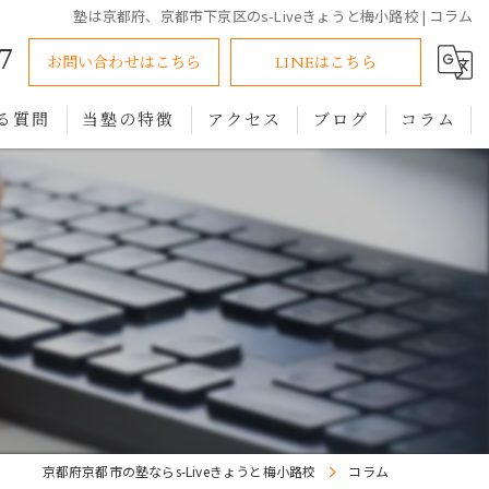
塾は京都府、京都市下京区のs-Liveきょうと梅小路校 | コラム
7
お問い合わせはこちら
LINEはこちら
る質問
当塾の特徴
アクセス
ブログ
コラム
小学生
中学生
高校生
オンライン
個別指導
京都府京都市の塾ならs-Liveきょうと梅小路校
コラム