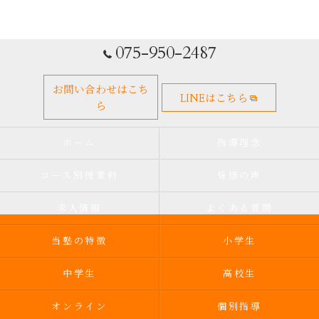
075-950-2487
お問い合わせはこち
LINEはこちら
ら
ホーム
指導理念
コース別授業料
皆様の声
求人情報
よくある質問
当塾の特徴
小学生
中学生
高校生
オンライン
個別指導