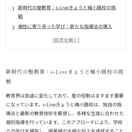
新時代の塾教育：s-Liveきょうと梅小路校の挑
戦
個性に寄り添った学び：新たな指導法の導入
成功事例に学ぶ：偏差値向上の秘訣とは？
効果抜群！生徒一人ひとりに合わせたカスタマ
イズ教育
今後の塾教育の方向性とは？s-Liveきょうと梅
新時代の塾教育：s-Liveきょうと梅小路校の挑
小路校の展望
戦
塾教育が抱える課題と、その解決策を探る
未来を見据えた教育改革：s-Liveきょうと梅小
教育界は急速に変化しており、塾の役割はますます重要
路校の革命
になっています。s-Liveきょうと梅小路校は、独自の指
導法と最新の教育技術を駆使し、多様な生徒に合わせた
個別指導を行っています。このアプローチにより、学校
での学びを補完し、偏差値の大幅な向上を達成すること