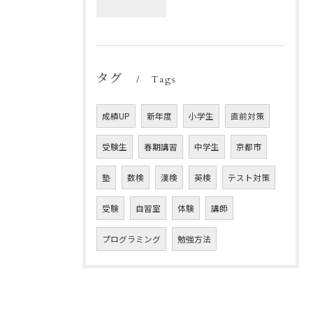
タグ
Tags
成績UP
新年度
小学生
直前対策
受験生
春期講習
中学生
京都市
塾
数検
漢検
英検
テスト対策
受験
自習室
体験
講師
プログラミング
勉強方法