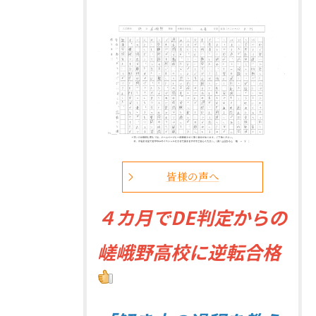
皆様の声へ
４
カ月でDE判定からの
嵯峨野高校に逆転合格