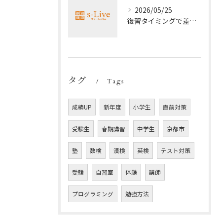
2026/05/25
復習タイミングで差がつく勉強法
タグ
Tags
成績UP
新年度
小学生
直前対策
受験生
春期講習
中学生
京都市
塾
数検
漢検
英検
テスト対策
受験
自習室
体験
講師
プログラミング
勉強方法