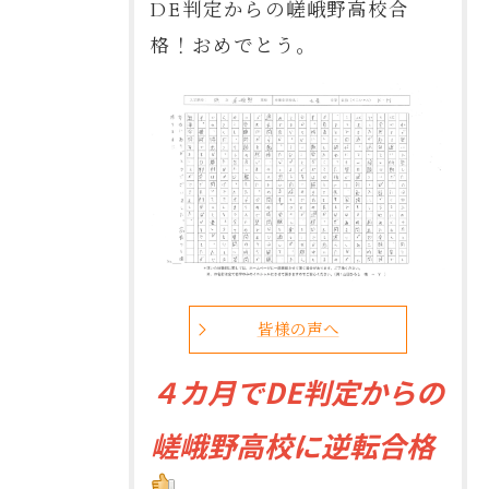
DE判定からの嵯峨野高校合
格！おめでとう。
皆様の声へ
４
カ月でDE判定からの
嵯峨野高校に逆転合格