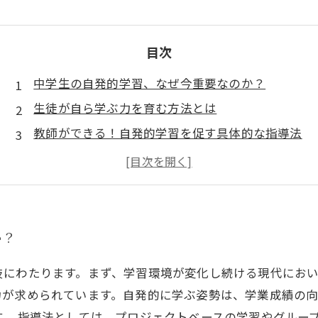
目次
中学生の自発的学習、なぜ今重要なのか？
生徒が自ら学ぶ力を育む方法とは
教師ができる！自発的学習を促す具体的な指導法
成功事例に学ぶ、中学生の自主的な学びの実践
生徒の声が示す、自発的学習の楽しさと効果
中学生の学習意欲を引き出すためのヒント
未来を担う中学生を育てる、自主学習の重要性
か？
岐にわたります。まず、学習環境が変化し続ける現代にお
力が求められています。自発的に学ぶ姿勢は、学業成績の
。 指導法としては、プロジェクトベースの学習やグルー