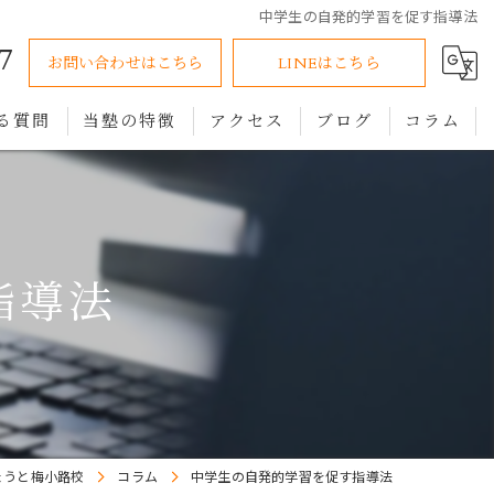
中学生の自発的学習を促す指導法
7
お問い合わせはこちら
LINEはこちら
る質問
当塾の特徴
アクセス
ブログ
コラム
小学生
中学生
指導法
高校生
オンライン
個別指導
きょうと梅小路校
コラム
中学生の自発的学習を促す指導法