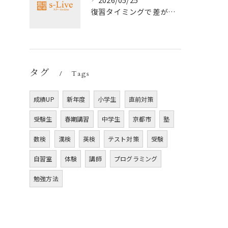
復習タイミングで差がつく勉強法
タグ
Tags
成績UP
新年度
小学生
直前対策
受験生
春期講習
中学生
京都市
塾
数検
漢検
英検
テスト対策
受験
自習室
体験
講師
プログラミング
勉強方法