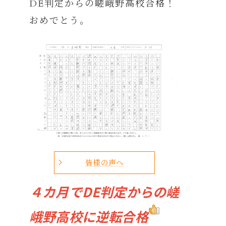
DE判定からの嵯峨野高校合格！
おめでとう。
皆様の声へ
４
カ月でDE判定からの嵯
峨野高校に逆転合格