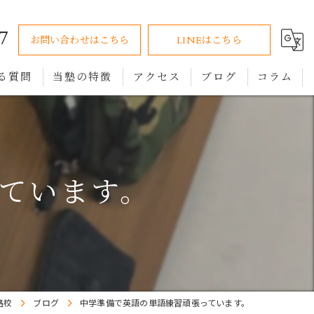
7
お問い合わせはこちら
LINEはこちら
る質問
当塾の特徴
アクセス
ブログ
コラム
小学生
中学生
ています。
高校生
オンライン
個別指導
路校
ブログ
中学準備で英語の単語練習頑張っています。