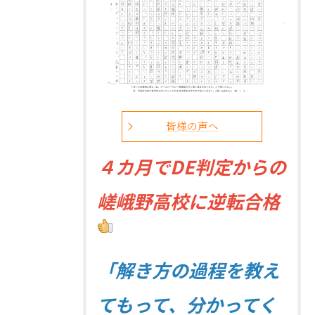
皆様の声へ
４
カ月でDE判定からの
嵯峨野高校に逆転合格
「解き方の過程を教え
てもって、分かってく