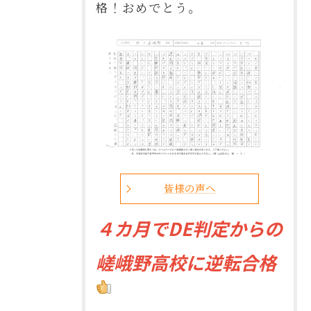
格！おめでとう。
皆様の声へ
４
カ月でDE判定からの
嵯峨野高校に逆転合格