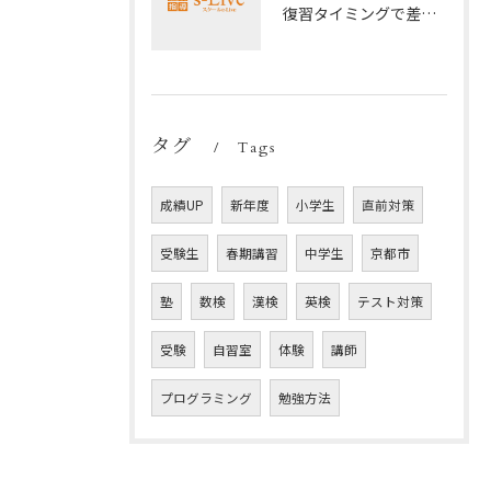
復習タイミングで差がつく勉強法
タグ
Tags
成績UP
新年度
小学生
直前対策
受験生
春期講習
中学生
京都市
塾
数検
漢検
英検
テスト対策
受験
自習室
体験
講師
プログラミング
勉強方法