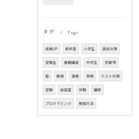
タグ
Tags
成績UP
新年度
小学生
直前対策
受験生
春期講習
中学生
京都市
塾
数検
漢検
英検
テスト対策
受験
自習室
体験
講師
プログラミング
勉強方法