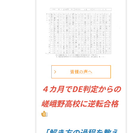
皆様の声へ
４
カ月でDE判定からの
嵯峨野高校に逆転合格
「解き方の過程を教え