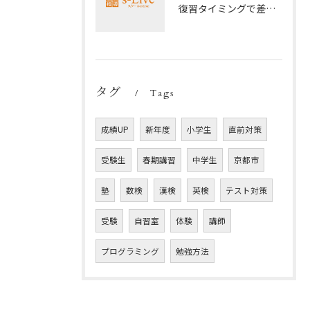
復習タイミングで差がつく勉強法
タグ
Tags
成績UP
新年度
小学生
直前対策
受験生
春期講習
中学生
京都市
塾
数検
漢検
英検
テスト対策
受験
自習室
体験
講師
プログラミング
勉強方法