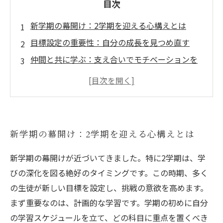
目次
新学期の幕開け：2学期を迎える心構えとは
目標設定の重要性：自分の成長を見つめ直す
仲間と共に学ぶ：支え合いでモチベーションを
高める
計画的な学習法：2学期の効果的な学び方
持続的な努力：挑戦を楽しむ姿勢を育てる
サポート体制の強化：指導者との関係を深める
新学期の幕開け：2学期を迎える心構えとは
充実した2学期を過ごすための総まとめ
新学期の幕開けが近づいてきました。特に2学期は、学
びの深化を図る絶好のタイミングです。この時期、多く
の生徒が新しい目標を設定し、挑戦の意欲を高めます。
まず重要なのは、計画的な学習です。学期の初めに自分
の学習スケジュールを立て、どの科目に重点を置くべき