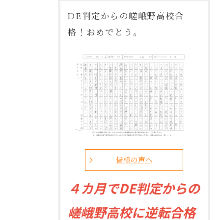
DE判定からの嵯峨野高校合
格！おめでとう。
皆様の声へ
４
カ月でDE判定からの
嵯峨野高校に逆転合格