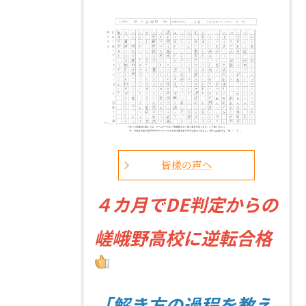
皆様の声へ
４
カ月でDE判定からの
嵯峨野高校に逆転合格
「解き方の過程を教え