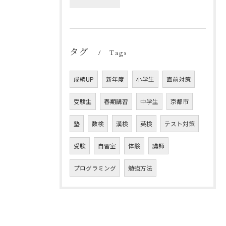
タグ
Tags
成績UP
新年度
小学生
直前対策
受験生
春期講習
中学生
京都市
塾
数検
漢検
英検
テスト対策
受験
自習室
体験
講師
プログラミング
勉強方法