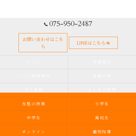
075-950-2487
お問い合わせはこち
LINEはこちら
ら
ホーム
指導理念
コース別授業料
皆様の声
求人情報
よくある質問
当塾の特徴
小学生
中学生
高校生
オンライン
個別指導