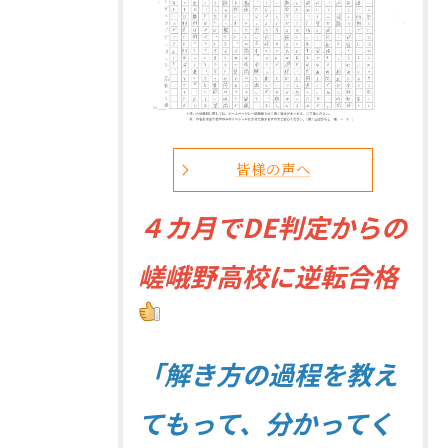
皆様の声へ
４
カ月でDE判定からの
嵯峨野高校に逆転合格
「解き方の過程を教え
てもって、分かってく