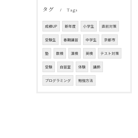
タグ
Tags
成績UP
新年度
小学生
直前対策
受験生
春期講習
中学生
京都市
塾
数検
漢検
英検
テスト対策
受験
自習室
体験
講師
プログラミング
勉強方法