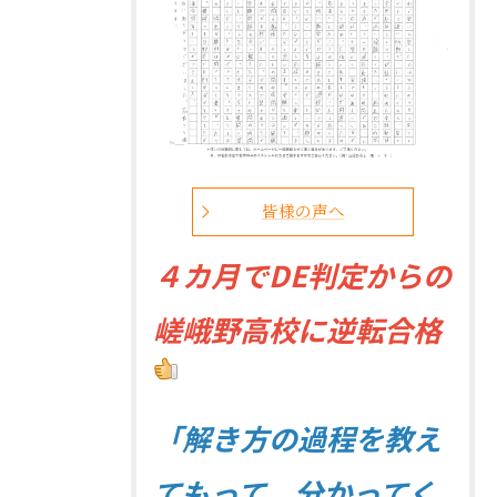
皆様の声へ
４
カ月でDE判定からの
嵯峨野高校に逆転合格
「解き方の過程を教え
てもって、分かってく