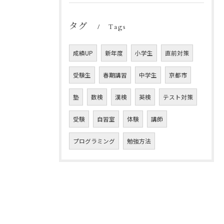
タグ
Tags
成績UP
新年度
小学生
直前対策
受験生
春期講習
中学生
京都市
塾
数検
漢検
英検
テスト対策
受験
自習室
体験
講師
プログラミング
勉強方法