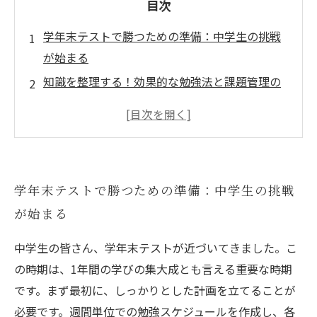
目次
学年末テストで勝つための準備：中学生の挑戦
が始まる
知識を整理する！効果的な勉強法と課題管理の
コツ
塾の活用法：学年末テストに向けた実践的学習
心を整える：高校受験への意識を高めるための
ステップ
学年末テストで勝つための準備：中学生の挑戦
中学生の自信を育てる：試験前の対策とメンタ
が始まる
ル管理
テストに向けての最終確認：成功のためのチェ
中学生の皆さん、学年末テストが近づいてきました。こ
ックリスト
の時期は、1年間の学びの集大成とも言える重要な時期
未来を切り拓く：学年末テストの結果がもたら
です。まず最初に、しっかりとした計画を立てることが
す新たな道
必要です。週間単位での勉強スケジュールを作成し、各