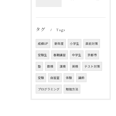
タグ
Tags
成績UP
新年度
小学生
直前対策
受験生
春期講習
中学生
京都市
塾
数検
漢検
英検
テスト対策
受験
自習室
体験
講師
プログラミング
勉強方法