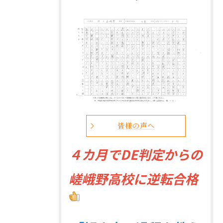
皆様の声へ
４
カ月でDE判定からの
嵯峨野高校に逆転合格