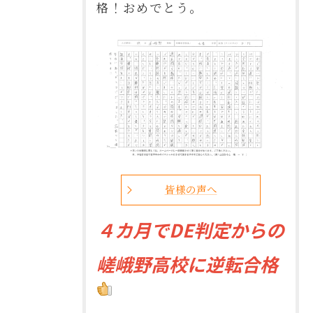
格！おめでとう。
皆様の声へ
４
カ月でDE判定からの
嵯峨野高校に逆転合格