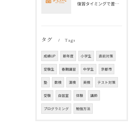
復習タイミングで差がつく勉強法
タグ
Tags
成績UP
新年度
小学生
直前対策
受験生
春期講習
中学生
京都市
塾
数検
漢検
英検
テスト対策
受験
自習室
体験
講師
プログラミング
勉強方法