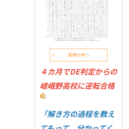
皆様の声へ
４
カ月でDE判定からの
嵯峨野高校に逆転合格
「解き方の過程を教え
てもって、分かってく