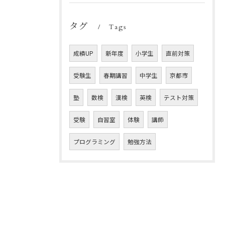
タグ
Tags
成績UP
新年度
小学生
直前対策
受験生
春期講習
中学生
京都市
塾
数検
漢検
英検
テスト対策
受験
自習室
体験
講師
プログラミング
勉強方法