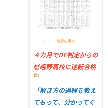
皆様の声へ
４
カ月でDE判定からの
嵯峨野高校に逆転合格
「解き方の過程を教え
てもって、分かってく