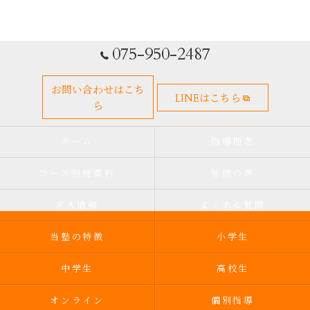
075-950-2487
お問い合わせはこち
LINEはこちら
ら
ホーム
指導理念
コース別授業料
皆様の声
求人情報
よくある質問
当塾の特徴
小学生
中学生
高校生
オンライン
個別指導