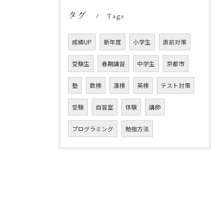
タグ
Tags
成績UP
新年度
小学生
直前対策
受験生
春期講習
中学生
京都市
塾
数検
漢検
英検
テスト対策
受験
自習室
体験
講師
プログラミング
勉強方法