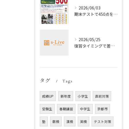
2026/06/03
期末テストで450点を取る勉強法
2026/05/25
復習タイミングで差がつく勉強法
タグ
Tags
成績UP
新年度
小学生
直前対策
受験生
春期講習
中学生
京都市
塾
数検
漢検
英検
テスト対策