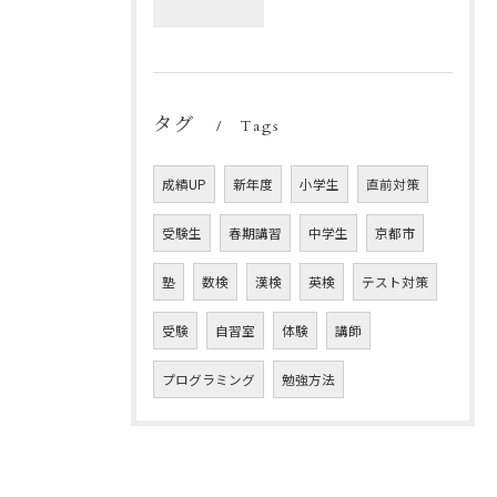
タグ
Tags
成績UP
新年度
小学生
直前対策
受験生
春期講習
中学生
京都市
塾
数検
漢検
英検
テスト対策
受験
自習室
体験
講師
プログラミング
勉強方法