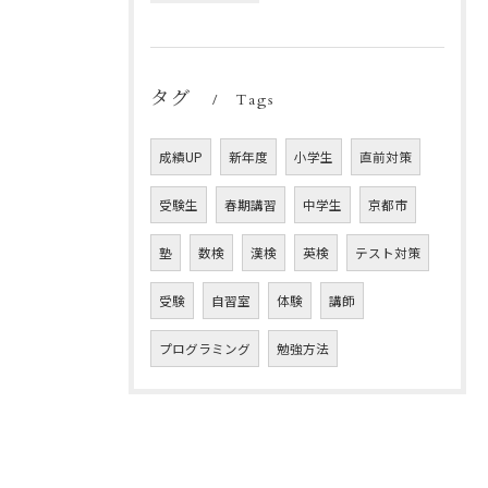
タグ
Tags
成績UP
新年度
小学生
直前対策
受験生
春期講習
中学生
京都市
塾
数検
漢検
英検
テスト対策
受験
自習室
体験
講師
プログラミング
勉強方法