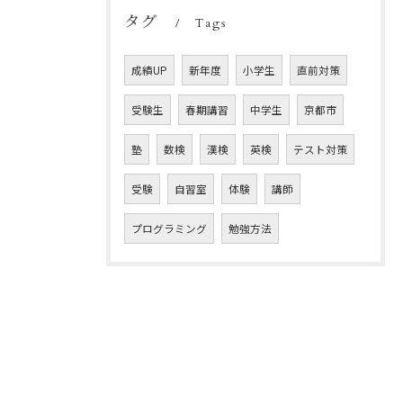
タグ
Tags
成績UP
新年度
小学生
直前対策
受験生
春期講習
中学生
京都市
塾
数検
漢検
英検
テスト対策
受験
自習室
体験
講師
プログラミング
勉強方法