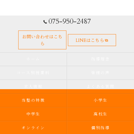
075-950-2487
お問い合わせはこち
LINEはこちら
ら
ホーム
指導理念
コース別授業料
皆様の声
求人情報
よくある質問
当塾の特徴
小学生
中学生
高校生
オンライン
個別指導