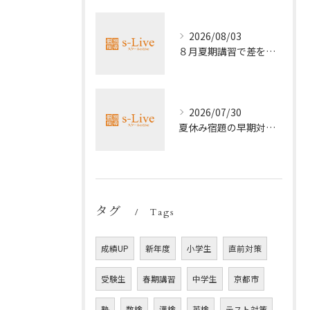
2026/08/03
８月夏期講習で差をつける受験勉強法
2026/07/30
夏休み宿題の早期対策ポイント
タグ
Tags
成績UP
新年度
小学生
直前対策
受験生
春期講習
中学生
京都市
塾
数検
漢検
英検
テスト対策