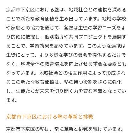
ィ
京都市下京区における塾は、地域社会との連携を深める
地域の未来を支える塾の役割とその魅力とは
ことで新たな教育価値を生み出しています。地域の学校
未来を開く教育ビジョンの共有
や家庭との協力を通じて、各塾は生徒の学習ニーズをよ
地域活性化につながる塾の試み
り的確に把握し、個別指導や共同プロジェクトを展開す
ることで、学習効果を高めています。このような連携は
次世代を育むための革新的な取り組み
生徒にとって、より多様な学びの機会を提供するだけで
塾を軸にした地域教育ネットワークの形成
なく、地域全体の教育環境を向上させる重要な要素とも
地元企業との協力による実践的学びの場
なっています。地域社会との相互作用によって形成され
地域の教育ニーズに応え続ける塾の進化
るこの新たな教育価値は、塾の持つ役割をさらに強化
塾を通じて叶える生徒の夢とその実現方法
し、生徒たちが未来を切り開く力を育む基盤となってい
夢を実現するための具体的なステップ
ます。
塾が提供するキャリアサポートの実際
京都市下京区における塾の革新と挑戦
目標達成に向けたモチベーションの持続法
成功体験を積み重ねるプロセスの重要性
京都市下京区の塾は、常に革新と挑戦を続けています。