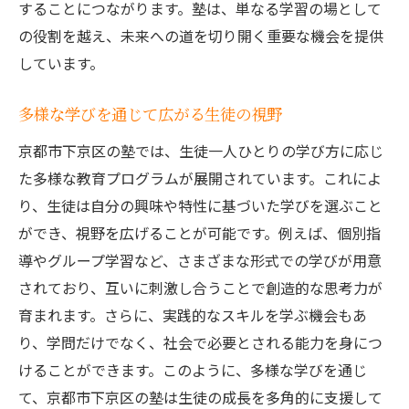
することにつながります。塾は、単なる学習の場として
地元特有のニーズに応えるカリキュラム設
の役割を越え、未来への道を切り開く重要な機会を提供
計
しています。
成功事例から学ぶ、地域密着の強み
個人を超えた地域全体の教育力向上への貢
多様な学びを通じて広がる生徒の視野
献
京都市下京区の塾では、生徒一人ひとりの学び方に応じ
地域資源を活用した体験型学習のチャンス
た多様な教育プログラムが展開されています。これによ
塾と地域コミュニティの連携が生む新たな
り、生徒は自分の興味や特性に基づいた学びを選ぶこと
価値
ができ、視野を広げることが可能です。例えば、個別指
導やグループ学習など、さまざまな形式での学びが用意
時代に即した学びの提供と地域への影響
されており、互いに刺激し合うことで創造的な思考力が
京都市下京区の塾で得られる学力向上とその先
育まれます。さらに、実践的なスキルを学ぶ機会もあ
にあるもの
り、学問だけでなく、社会で必要とされる能力を身につ
学力向上を超えた人間力育成の重要性
けることができます。このように、多様な学びを通じ
塾で培った力を活かす進学後の可能性
て、京都市下京区の塾は生徒の成長を多角的に支援して