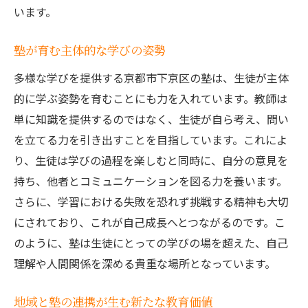
学びを通じたキャリアデザインの実践
います。
京都市下京区の教育環境がもたらす学びの
質
塾が育む主体的な学びの姿勢
塾で得たスキルを社会で活かすために
多様な学びを提供する京都市下京区の塾は、生徒が主体
地域の未来創造に貢献する塾の役割
的に学ぶ姿勢を育むことにも力を入れています。教師は
塾が築く生徒と保護者の信頼関係が生む地域の
単に知識を提供するのではなく、生徒が自ら考え、問い
教育力
を立てる力を引き出すことを目指しています。これによ
り、生徒は学びの過程を楽しむと同時に、自分の意見を
塾と保護者の密なコミュニケーションが鍵
持ち、他者とコミュニケーションを図る力を養います。
信頼関係がもたらす生徒の安心感と学習意
さらに、学習における失敗を恐れず挑戦する精神も大切
欲
にされており、これが自己成長へとつながるのです。こ
保護者参加型プログラムの導入とその効果
のように、塾は生徒にとっての学びの場を超えた、自己
地域全体を巻き込む教育イニシアティブ
理解や人間関係を深める貴重な場所となっています。
保護者の声を反映した教育の質向上
信頼関係が生む持続可能な教育コミュニテ
地域と塾の連携が生む新たな教育価値