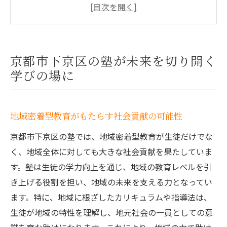
学習だけでない、未来を見据えたスキルの
提供
多様な学びを通じて広がる生徒の視野
塾が育む主体的な学びの姿勢
京都市下京区の塾が未来を切り開く
地域と塾の連携が生む新たな教育価値
学びの場に
京都市下京区における塾の革新と挑戦
塾の個別指導で生徒の潜在能力を最大限に引き
地域密着型教育がもたらす社会貢献の可能性
出す方法
一人ひとりに合わせたカスタマイズ指導の
京都市下京区の塾では、地域密着型教育が生徒だけでな
効果
く、地域全体に対しても大きな社会貢献を果たしていま
す。塾は生徒の学力向上を通じ、地域の教育レベルを引
個別に設定された学習目標と達成のための
き上げる役割を担い、地域の未来を支える力となってい
道筋
ます。特に、地域に根ざしたカリキュラムや指導法は、
生徒のやる気を引き出すコミュニケーショ
生徒が地域の特性を理解し、地元社会の一員としての意
ンの技術