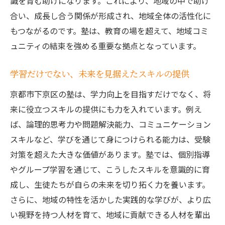
識を育む助けになります。これにより、地域の中で助け
親身なフィードバックが生む学習意欲の向
合い、成長し合う関係が形成され、地域全体の活性化に
上
もつながるのです。塾は、教育の場を超えて、地域コミ
個別指導を通じた自己効力感の醸成
ュニティの結束を強める重要な拠点となっています。
塾が提供する個別カウンセリングの重要性
小集団学習が生徒の自信を育む理由とは
学習だけでない、未来を見据えたスキルの提供
仲間との協働が生む新たな学びの発見
京都市下京区の塾は、学力向上を目指すだけでなく、将
競争心と協力心がもたらす相乗効果
来に役立つスキルの提供にも力を入れています。例え
小集団でのディスカッションが開く思考力
ば、論理的思考力や問題解決能力、コミュニケーション
の扉
スキルなど、学びを通じて身につけられる能力は、受験
対策を超えた大きな価値があります。塾では、個別指導
コミュニケーション能力の向上とその背景
やグループ学習を通じて、こうしたスキルを意識的に育
グループ活動を通じた社会性の育成
成し、生徒たちが自らの未来を切り拓く力を養います。
小集団だからこそ可能なきめ細やかな指導
さらに、地域の特性を活かした実践的な学びが、より広
地域密着型の塾が提供する成功へのステップア
い視野を持つ人材を育て、地域に貢献できる人材を輩出
ップ