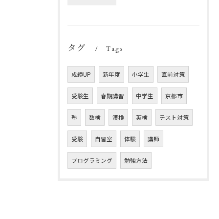
タグ
Tags
成績UP
新年度
小学生
直前対策
受験生
春期講習
中学生
京都市
塾
数検
漢検
英検
テスト対策
受験
自習室
体験
講師
プログラミング
勉強方法