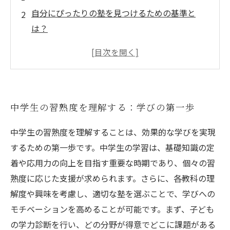
自分にぴったりの塾を見つけるための基準と
は？
習熟度別の塾選び：特徴とメリットを徹底解説
志望校合格を目指すための効果的な学習戦略
実践！中学生が選ぶべき塾の具体例
成功体験から学ぶ塾選びのポイント
中学生の習熟度を理解する：学びの第一歩
最適な学習環境を見つけるために、親子で考え
よう
中学生の習熟度を理解することは、効果的な学びを実現
するための第一歩です。中学生の学習は、基礎知識の定
着や応用力の向上を目指す重要な時期であり、個々の習
熟度に応じた支援が求められます。さらに、各教科の理
解度や興味を考慮し、適切な塾を選ぶことで、学びへの
モチベーションを高めることが可能です。まず、子ども
の学力診断を行い、どの分野が得意でどこに課題がある