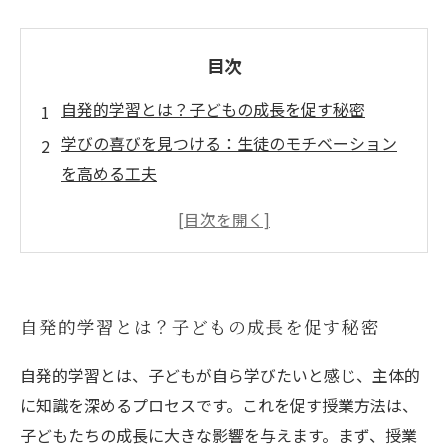
目次
自発的学習とは？子どもの成長を促す秘密
学びの喜びを見つける：生徒のモチベーション
を高める工夫
成功の秘訣：自発的学習を促す指導者の育成
自発的学習の成果：生徒たちの変化と成長の物
語
授業方法の進化：新しい時代の自発的学習への
自発的学習とは？子どもの成長を促す秘密
アプローチ
未来の学びを考える：自発的学習を支える環境
自発的学習とは、子どもが自ら学びたいと感じ、主体的
づくり
に知識を深めるプロセスです。これを促す授業方法は、
子どもたちの成長に大きな影響を与えます。まず、授業