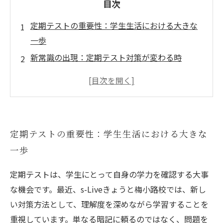
目次
定期テストの重要性：学生生活における大きな
一歩
新常識の出現：定期テスト対策が変わる時
s-Liveきょうと梅小路校の成功事例に学ぶ、効
果的な学習法
時間管理と理解度測定：戦略的アプローチで差
をつける
定期テストの重要性：学生生活における大きな
メンタルケアの重要性：定期テストを乗り越え
一歩
るために
自分のスタイルを発見：一人ひとりの学習法を
定期テストは、学生にとって自身の学力を確認する大事
サポート
な機会です。最近、s-Liveきょうと梅小路校では、新し
定期テストの先にある未来：さらなる学びへと
い対策方法として、理解度を深めながら学習することを
つなげよう
重視しています。単なる暗記に頼るのではなく、問題を