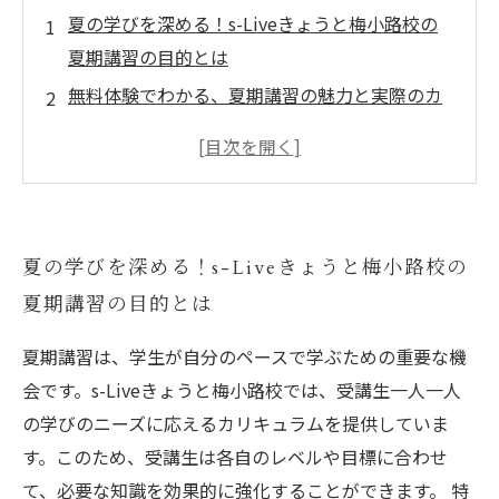
夏の学びを深める！s-Liveきょうと梅小路校の
夏期講習の目的とは
無料体験でわかる、夏期講習の魅力と実際のカ
リキュラム
自分のペースで学べる！個別ニーズに応じた夏
期講習の活用法
夏期講習で自信を持って新しい挑戦へ！受講生
夏の学びを深める！s-Liveきょうと梅小路校の
の体験談
夏期講習の目的とは
s-Liveきょうと梅小路校の夏期講習がもたらす
学びの変化
夏期講習は、学生が自分のペースで学ぶための重要な機
効果的な夏期講習の受け方、知識を強化する秘
会です。s-Liveきょうと梅小路校では、受講生一人一人
訣とは
の学びのニーズに応えるカリキュラムを提供していま
夏期講習を経て、成長を実感する受講生たちの
す。このため、受講生は各自のレベルや目標に合わせ
ストーリー
て、必要な知識を効果的に強化することができます。 特