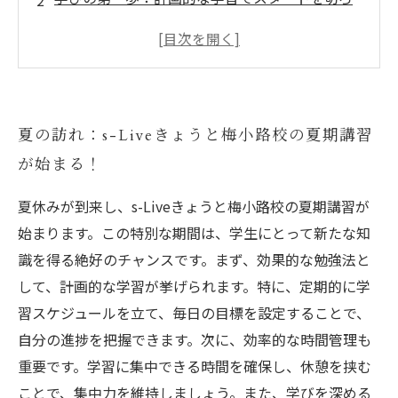
う
効率的な時間管理がカギ：有意義な夏期講習の
過ごし方
集中力アップのための環境づくり：自分だけの
夏の訪れ：s-Liveきょうと梅小路校の夏期講習
学習スペース
が始まる！
仲間との協力がもたらす学び：フィードバック
を活用しよう
夏休みが到来し、s-Liveきょうと梅小路校の夏期講習が
成績向上に向けて：深い理解を得る勉強法
始まります。この特別な期間は、学生にとって新たな知
充実した夏期講習の締めくくり：次の学期に向
識を得る絶好のチャンスです。まず、効果的な勉強法と
けた準備を整えよう
して、計画的な学習が挙げられます。特に、定期的に学
習スケジュールを立て、毎日の目標を設定することで、
自分の進捗を把握できます。次に、効率的な時間管理も
重要です。学習に集中できる時間を確保し、休憩を挟む
ことで、集中力を維持しましょう。また、学びを深める