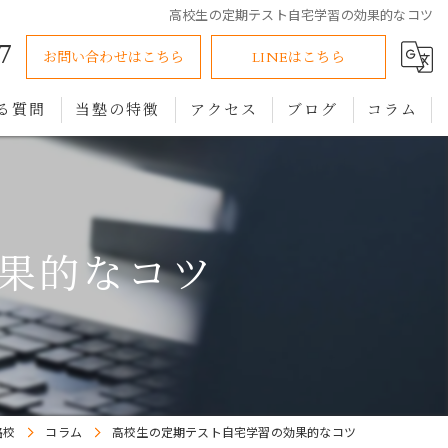
高校生の定期テスト自宅学習の効果的なコツ
7
お問い合わせはこちら
LINEはこちら
る質問
当塾の特徴
アクセス
ブログ
コラム
小学生
中学生
果的なコツ
高校生
オンライン
個別指導
路校
コラム
高校生の定期テスト自宅学習の効果的なコツ