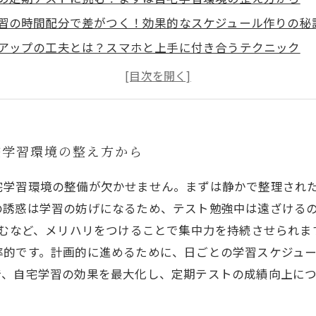
習の時間配分で差がつく！効果的なスケジュール作りの秘
アップの工夫とは？スマホと上手に付き合うテクニック
ポートを最大限に活かす！自宅学習と通塾のバランス術
ストで実感する成果！継続して成果を出すためのポイント
宅学習が高校生の成績アップに欠かせないのか？基本の理
のための定期テスト対策まとめ！今日から始める効果的な
宅学習環境の整え方から
宅学習環境の整備が欠かせません。まずは静かで整理され
の誘惑は学習の妨げになるため、テスト勉強中は遠ざける
挟むなど、メリハリをつけることで集中力を持続させられ
率的です。計画的に進めるために、日ごとの学習スケジュ
で、自宅学習の効果を最大化し、定期テストの成績向上に