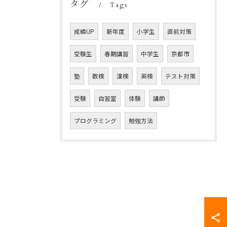
タグ
Tags
成績UP
新年度
小学生
直前対策
受験生
春期講習
中学生
京都市
塾
数検
漢検
英検
テスト対策
受験
自習室
体験
講師
プログラミング
勉強方法