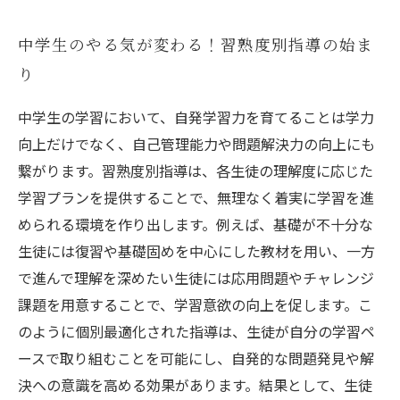
は？
中学生のやる気が変わる！習熟度別指導の始ま
自発学習力向上に成功した教育現場の最新事例
り
なぜ中学生に自発学習力が求められるのか？基
礎から解説
中学生の学習において、自発学習力を育てることは学力
塾業界で広がる習熟度別指導の効果と今後の展
向上だけでなく、自己管理能力や問題解決力の向上にも
望
繋がります。習熟度別指導は、各生徒の理解度に応じた
学習プランを提供することで、無理なく着実に学習を進
められる環境を作り出します。例えば、基礎が不十分な
生徒には復習や基礎固めを中心にした教材を用い、一方
で進んで理解を深めたい生徒には応用問題やチャレンジ
課題を用意することで、学習意欲の向上を促します。こ
のように個別最適化された指導は、生徒が自分の学習ペ
ースで取り組むことを可能にし、自発的な問題発見や解
決への意識を高める効果があります。結果として、生徒