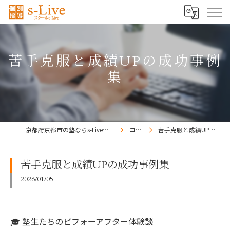
苦手克服と成績UPの成功事例
集
京都府京都市の塾ならs-Liveきょうと梅小路校
コラム
苦手克服と成績UPの成功事例集
苦手克服と成績UPの成功事例集
2026/01/05
🎓 塾生たちのビフォーアフター体験談