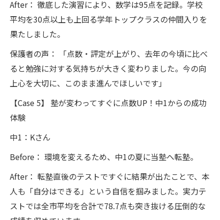
After： 徹底した演習により、数学は95点を記録。学校
平均を30点以上も上回る学年トップクラスの仲間入りを
果たしました。
保護者の声： 「点数・評定が上がり、去年の今頃に比べ
ると勉強に対する気持ちが大きく変わりました。今の向
上心を大切に、このまま進んでほしいです」
【Case 5】 塾が変わってすぐに点数UP！中1からの成功
体験
中1：Kさん
Before： 環境を変えるため、中1の夏に当塾へ転塾。
After： 転塾直後のテストですぐに結果が出たことで、本
人も「自分はできる」という自信を掴みました。実力テ
ストでは全市平均を合計で78.7点も突き抜ける圧倒的な