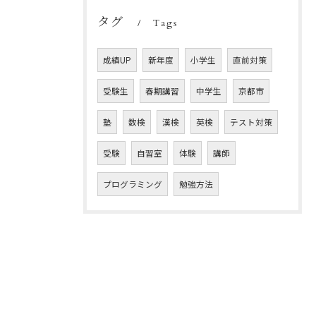
タグ
Tags
成績UP
新年度
小学生
直前対策
受験生
春期講習
中学生
京都市
塾
数検
漢検
英検
テスト対策
受験
自習室
体験
講師
プログラミング
勉強方法