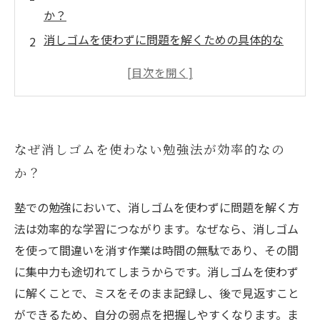
か？
消しゴムを使わずに問題を解くための具体的な
工夫とは？
消しゴムを使わない勉強法を塾や自宅で実践す
るポイント
消しゴムを使わない勉強で得られる集中力と成
なぜ消しゴムを使わない勉強法が効率的なの
績アップの秘訣
か？
効率的に勉強したいなら知っておきたい消しゴ
ムを使わない理由
塾での勉強において、消しゴムを使わずに問題を解く方
授業も自宅もこれで完璧！消しゴムを使わない
法は効率的な学習につながります。なぜなら、消しゴム
問題解き法まとめ
を使って間違いを消す作業は時間の無駄であり、その間
に集中力も途切れてしまうからです。消しゴムを使わず
に解くことで、ミスをそのまま記録し、後で見返すこと
ができるため、自分の弱点を把握しやすくなります。ま