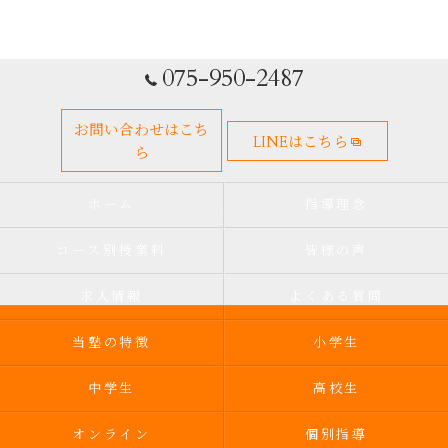
075-950-2487
お問い合わせはこち
LINEはこちら
ら
ホーム
指導理念
コース別授業料
皆様の声
求人情報
よくある質問
当塾の特徴
小学生
中学生
高校生
オンライン
個別指導