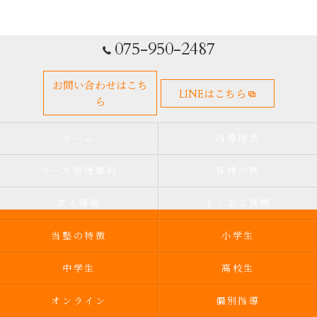
075-950-2487
お問い合わせはこち
LINEはこちら
ら
ホーム
指導理念
コース別授業料
皆様の声
求人情報
よくある質問
当塾の特徴
小学生
中学生
高校生
オンライン
個別指導