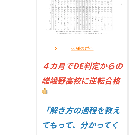
皆様の声へ
４
カ月でDE判定からの
嵯峨野高校に逆転合格
「解き方の過程を教え
てもって、分かってく