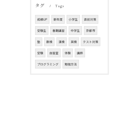
タグ
Tags
成績UP
新年度
小学生
直前対策
受験生
春期講習
中学生
京都市
塾
数検
漢検
英検
テスト対策
受験
自習室
体験
講師
プログラミング
勉強方法