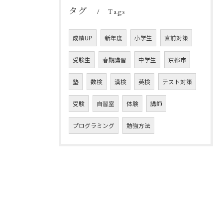
タグ
Tags
成績UP
新年度
小学生
直前対策
受験生
春期講習
中学生
京都市
塾
数検
漢検
英検
テスト対策
受験
自習室
体験
講師
プログラミング
勉強方法