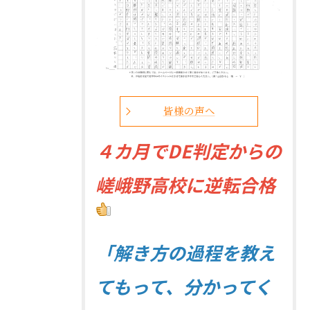
皆様の声へ
４
カ月でDE判定からの
嵯峨野高校に逆転合格
「解き方の過程を教え
てもって、分かってく