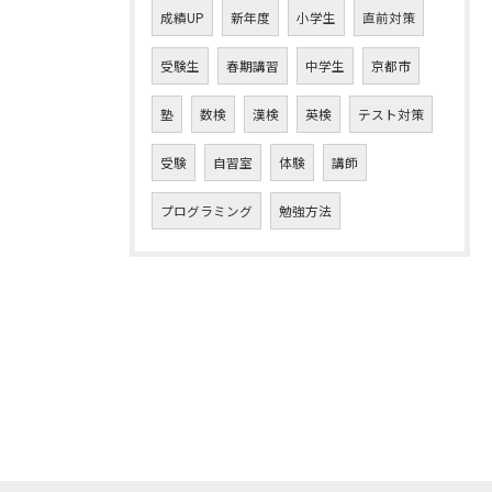
成績UP
新年度
小学生
直前対策
受験生
春期講習
中学生
京都市
塾
数検
漢検
英検
テスト対策
受験
自習室
体験
講師
プログラミング
勉強方法