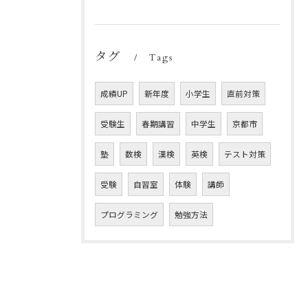
タグ
Tags
成績UP
新年度
小学生
直前対策
受験生
春期講習
中学生
京都市
塾
数検
漢検
英検
テスト対策
受験
自習室
体験
講師
プログラミング
勉強方法