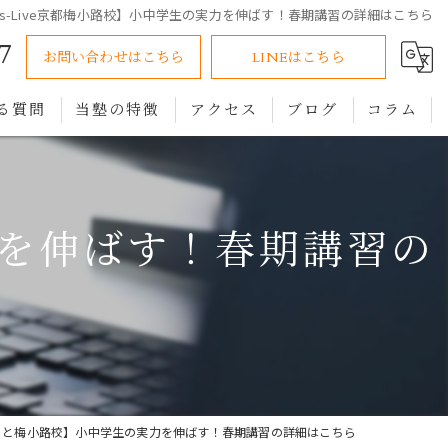
s-Live京都梅小路校】小中学生の実力を伸ばす！春期講習の詳細はこちら
7
お問い合わせはこちら
LINEはこちら
る質問
当塾の特徴
アクセス
ブログ
コラム
小学生
中学生
力を伸ばす！春期講習の
高校生
オンライン
個別指導
eきょうと梅小路校】小中学生の実力を伸ばす！春期講習の詳細はこちら