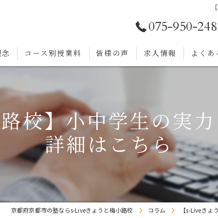
【
075-950-248
理念
コース別授業料
皆様の声
求人情報
よくあ
と梅小路校】小中学生の実
詳細はこちら
京都府京都市の塾ならs-Liveきょうと梅小路校
コラム
【s-Liv