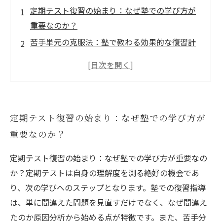
定期テスト復習の始まり：なぜ塾での学び方が
重要なのか？
苦手単元の克服法：塾で教わる効果的な復習計
画の立て方
繰り返し学習の極意：理解を深める復習テクニ
ックとは？
自宅学習と塾の復習のバランスを取る秘訣
定期テスト復習の始まり：なぜ塾での学び方が
成績アップへ最終チェック：塾で実践する復習
重要なのか？
のポイントまとめ
定期テスト復習の基本ポイント5選：今すぐ始め
定期テスト復習の始まり：なぜ塾での学び方が重要なの
たい対策法
か？定期テストは自身の理解度を測る絶好の機会であ
苦手克服から成績アップへ！塾の復習で結果を
り、次の学びへのステップとなります。塾での復習指導
出す方法
は、単に間違えた問題を見直すだけでなく、なぜ間違え
たのか原因分析から始める点が特徴です。また、苦手分