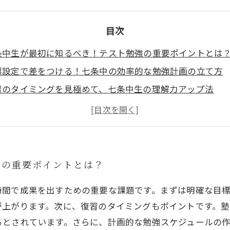
目次
条中生が最初に知るべき！テスト勉強の重要ポイントとは
標設定で差をつける！七条中の効率的な勉強計画の立て方
習のタイミングを見極めて、七条中生の理解力アップ法
の専門家が教える！七条中学生に最適なテスト勉強のコツ
践で成果を実感！七条中生が成績アップを達成した勉強法
条中学校の生徒必見！効果的にテスト対策を進める７つの
れで安心！七条中のテストに向けた最強の勉強法ガイド
強の重要ポイントとは？
時間で成果を出すための重要な課題です。まずは明確な目
が上がります。次に、復習のタイミングもポイントです。
るとされています。さらに、計画的な勉強スケジュールの