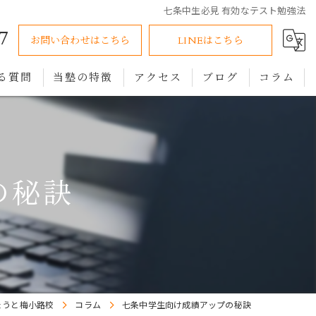
七条中生必見 有効なテスト勉強法
7
お問い合わせはこちら
LINEはこちら
る質問
当塾の特徴
アクセス
ブログ
コラム
小学生
中学生
の秘訣
高校生
オンライン
個別指導
きょうと梅小路校
コラム
七条中学生向け成績アップの秘訣