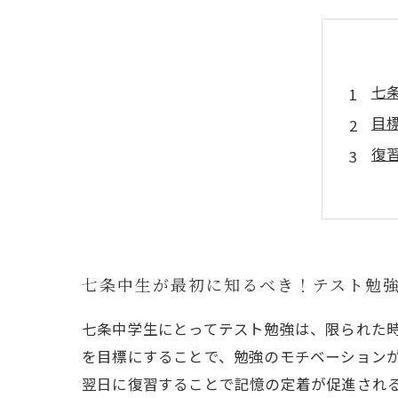
七
目
復
塾
実
七
こ
七条中生が最初に知るべき！テスト勉
七条中学生にとってテスト勉強は、限られた
を目標にすることで、勉強のモチベーション
翌日に復習することで記憶の定着が促進され