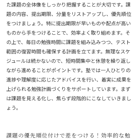
限られた時間で最大効果を！学校課題と勉強計
た課題の全体像をしっかり把握することが大切です。課
画の基本ポイント
題の内容、提出期限、分量をリストアップし、優先順位
塾講師が教える！テスト1週前に取り組むべき課
をつけましょう。特に提出期限が早いものや配点が高い
題と勉強計画の秘訣
ものから手をつけることで、効率よく取り組めます。そ
の上で、毎日の勉強時間に課題を組み込みつつ、テスト
範囲の復習時間も確保する計画を立てます。無理なスケ
ジュールは続かないので、短時間集中と休憩を繰り返し
ながら進めることがポイントです。塾では一人ひとりの
進捗や理解度に応じたアドバイスを行い、着実に成果を
上げられる勉強計画づくりをサポートしています。まず
は課題を見える化し、焦らず段階的にこなしていきまし
ょう。
課題の優先順位付けで差をつける！効率的な勉