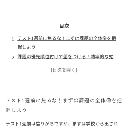
目次
テスト1週前に焦るな！まずは課題の全体像を把
握しよう
課題の優先順位付けで差をつける！効率的な勉
強計画の立て方
一歩ずつ着実に進める！毎日のスケジュール管
理術とは
壁にぶつかった時の対処法とモチベーション維
テスト1週前に焦るな！まずは課題の全体像を把
持のコツ
握しよう
テスト当日までに成果を最大化！最後の1週間の
過ごし方ガイド
テスト1週前は焦りがちですが、まずは学校から出され