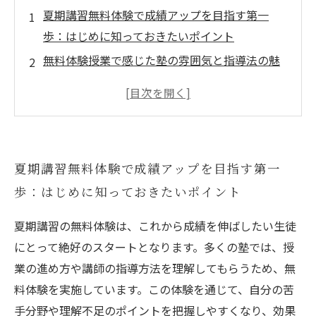
夏期講習無料体験で成績アップを目指す第一
歩：はじめに知っておきたいポイント
無料体験授業で感じた塾の雰囲気と指導法の魅
力とは？実際の体験談を紹介
苦手分野克服の秘訣：夏期講習無料体験を活用
した学習計画の立て方
夏期講習で得意分野をさらに伸ばす！無料体験
夏期講習無料体験で成績アップを目指す第一
がもたらす効果的な勉強法
歩：はじめに知っておきたいポイント
無料体験から本受講へ：夏休みの限られた時間
を最大限に活かす成績向上の秘訣
夏期講習の無料体験は、これから成績を伸ばしたい生徒
なぜ夏期講習の無料体験が成績アップに繋がる
にとって絶好のスタートとなります。多くの塾では、授
のか？成功へのカギを徹底解説
業の進め方や講師の指導方法を理解してもらうため、無
今すぐ無料体験を活用しよう！夏期講習で成績
料体験を実施しています。この体験を通じて、自分の苦
向上を実現する最適な方法
手分野や理解不足のポイントを把握しやすくなり、効果