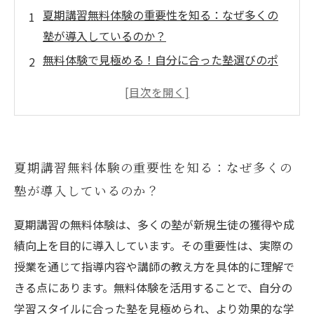
夏期講習無料体験の重要性を知る：なぜ多くの
塾が導入しているのか？
無料体験で見極める！自分に合った塾選びのポ
イントとは？
無料体験を最大限に活かすための具体的な準備
と心構え
無料体験後の効果的なフォローアップで成績ア
夏期講習無料体験の重要性を知る：なぜ多くの
ップにつなげる方法
塾が導入しているのか？
夏期講習無料体験で得た成果を次の学習にどう
活かすか？成功への道筋
夏期講習の無料体験は、多くの塾が新規生徒の獲得や成
無料体験だけじゃない！夏期講習で差がつく学
績向上を目的に導入しています。その重要性は、実際の
習法とは？
授業を通じて指導内容や講師の教え方を具体的に理解で
賢く選ぼう！夏期講習無料体験で理想の塾を見
きる点にあります。無料体験を活用することで、自分の
つける5つのコツ
学習スタイルに合った塾を見極められ、より効果的な学